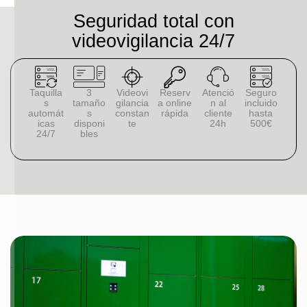
Seguridad total con
videovigilancia 24/7
Taquilla
3
Videovi
Reserv
Atenció
Seguro
s
tamaño
gilancia
a online
n al
incluido
automát
s
constan
rápida
cliente
hasta
icas
disponi
te
24h
500€
24/7
bles