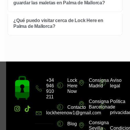
guardar las maletas en Palma de Mallorca?
¿Qué puedo visitar cerca de Lock Here en
Palma de Mallorca?
+34
Lock
Consigna
Aviso
946
Here
Madrid
legal
910
Now
211
I
T
Consigna
Política
Barcelona
de
Contacto
n
i
privacida
lockherenow1@gmail.com
s
k
t
t
Consigna
Blog
a
o
Sevilla
Condicio